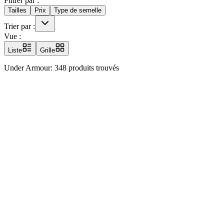
Filtrer par :
Tailles
Prix
Type de semelle
Trier par :
Vue :
Liste
Grille
Under Armour
: 348 produits trouvés
Bota Under Armour Magnetico Select 4 FG
Bota Under Armour Magnetico Select 4 FG
Under Armour
-
3027707
7
8.5
9
FutbolEmotion 🇪🇸
79,99 €
23,99 €
Bota Under Armour Magnetico Select 4 FG
Bota Under Armour Magnetico Select 4 FG
Under Armour
-
3027707
7
FutbolEmotion 🇪🇸
79,99 €
23,99 €
Scarpe Under Armour Magnetico Select 4 FG
Scarpe Under Armour Magnetico Select 4 FG
Under Armour
-
30277