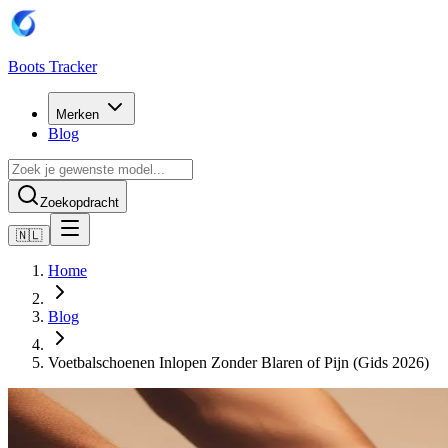
Boots Tracker
Merken
Blog
Zoekopdracht
🇳🇱
Home
Blog
Voetbalschoenen Inlopen Zonder Blaren of Pijn (Gids 2026)