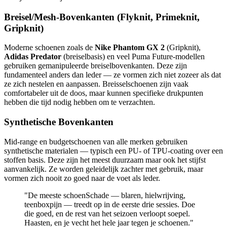
Breisel/Mesh-Bovenkanten (Flyknit, Primeknit,
Gripknit)
Moderne schoenen zoals de
Nike Phantom GX 2
(Gripknit),
Adidas Predator
(breiselbasis) en veel Puma Future-modellen
gebruiken gemanipuleerde breiselbovenkanten. Deze zijn
fundamenteel anders dan leder — ze vormen zich niet zozeer als dat
ze zich nestelen en aanpassen. Breisselschoenen zijn vaak
comfortabeler uit de doos, maar kunnen specifieke drukpunten
hebben die tijd nodig hebben om te verzachten.
Synthetische Bovenkanten
Mid-range en budgetschoenen van alle merken gebruiken
synthetische materialen — typisch een PU- of TPU-coating over een
stoffen basis. Deze zijn het meest duurzaam maar ook het stijfst
aanvankelijk. Ze worden geleidelijk zachter met gebruik, maar
vormen zich nooit zo goed naar de voet als leder.
"De meeste schoenSchade — blaren, hielwrijving,
teenboxpijn — treedt op in de eerste drie sessies. Doe
die goed, en de rest van het seizoen verloopt soepel.
Haasten, en je vecht het hele jaar tegen je schoenen."