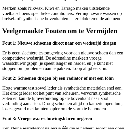
Merken zoals Nikwax, Kiwi en Tarrago maken uitstekende
voetbalschoens-specifieke conditioners. Vermijd zware wassen op
breisel- of synthetische bovenkanten — ze blokkeren de ademend.
Veelgemaakte Fouten om te Vermijden
Fout 1: Nieuwe schoenen direct naar een wedstrijd dragen
Er is geen slechtere testomgeving voor een nieuwe schoen dan een
competitieve wedstrijd. De adrenaline maskeert vroege
waarschuwingspijn, je speelt langer en harder, en je kunt niet
stoppen om problemen aan te pakken. Loop altijd eerst in.
Fout 2: Schoenen drogen bij een radiator of met een föhn
Hoge warmte tast zowel leder als synthetische materialen snel aan.
Het droogt leder tot het punt van scheuren, vervormt synthetische
zolen en kan de lijmverbinding op de bovenkant-naar-zool-
verbinding aantasten. Droog schoenen altijd op kamertemperatuur,
losjes gevuld met krantenpapier om de vorm te behouden.
Fout 3: Vroege waarschuwingsblaren negeren
Een kleine warmtespot na sessie één die je negeert, wordt een open