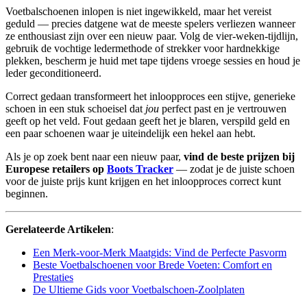
Voetbalschoenen inlopen is niet ingewikkeld, maar het vereist
geduld — precies datgene wat de meeste spelers verliezen wanneer
ze enthousiast zijn over een nieuw paar. Volg de vier-weken-tijdlijn,
gebruik de vochtige ledermethode of strekker voor hardnekkige
plekken, bescherm je huid met tape tijdens vroege sessies en houd je
leder geconditioneerd.
Correct gedaan transformeert het inloopproces een stijve, generieke
schoen in een stuk schoeisel dat
jou
perfect past en je vertrouwen
geeft op het veld. Fout gedaan geeft het je blaren, verspild geld en
een paar schoenen waar je uiteindelijk een hekel aan hebt.
Als je op zoek bent naar een nieuw paar,
vind de beste prijzen bij
Europese retailers op
Boots Tracker
— zodat je de juiste schoen
voor de juiste prijs kunt krijgen en het inloopproces correct kunt
beginnen.
Gerelateerde Artikelen
:
Een Merk-voor-Merk Maatgids: Vind de Perfecte Pasvorm
Beste Voetbalschoenen voor Brede Voeten: Comfort en
Prestaties
De Ultieme Gids voor Voetbalschoen-Zoolplaten