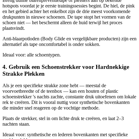
Breng dunne blarenpreventietape of pleisters aan op bekende
hotspots voordat je je eerste trainingssessies begint. De hiel, de pink
en het gebied achter het enkelbot zijn de drie meest voorkomende
drukpunten in nieuwe schoenen. De tape stopt het vormen van de
schoen niet — het beschermt alleen de huid terwijl het proces
plaatsvindt.
Anti-blaarpotloden (Body Glide en vergelijkbare producten) zijn een
alternatief als tape oncomfortabel is onder sokken.
Ideaal voor: alle schoentypen.
4. Gebruik een Schoenstrekker voor Hardnekkige
Strakke Plekken
Als je een specifieke strakke zone hebt — meestal de
voorvoetbreedte of de teenbox — kan een houten of plastic
schoenstrekker 's nachts zachte, constante druk uitoefenen om lokale
rek te creëren. Dit is vooral nuttig voor synthetische bovenkanten
die minder snel reageren op de vochtige methode.
Plaats de strekker, stel in om lichte druk te creëren, en laat 2–3
nachten staan.
Ideaal voor: synthetische en lederen bovenkanten met specifieke