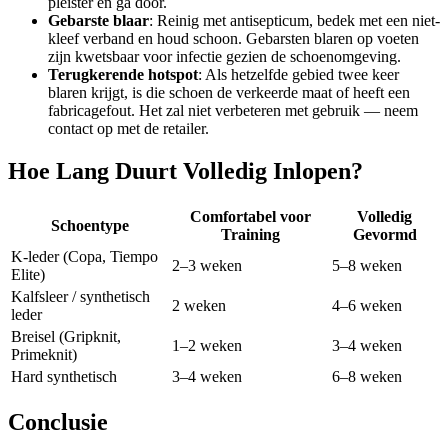
pleister en ga door.
Gebarste blaar
: Reinig met antisepticum, bedek met een niet-
kleef verband en houd schoon. Gebarsten blaren op voeten
zijn kwetsbaar voor infectie gezien de schoenomgeving.
Terugkerende hotspot
: Als hetzelfde gebied twee keer
blaren krijgt, is die schoen de verkeerde maat of heeft een
fabricagefout. Het zal niet verbeteren met gebruik — neem
contact op met de retailer.
Hoe Lang Duurt Volledig Inlopen?
Comfortabel voor
Volledig
Schoentype
Training
Gevormd
K-leder (Copa, Tiempo
2–3 weken
5–8 weken
Elite)
Kalfsleer / synthetisch
2 weken
4–6 weken
leder
Breisel (Gripknit,
1–2 weken
3–4 weken
Primeknit)
Hard synthetisch
3–4 weken
6–8 weken
Conclusie