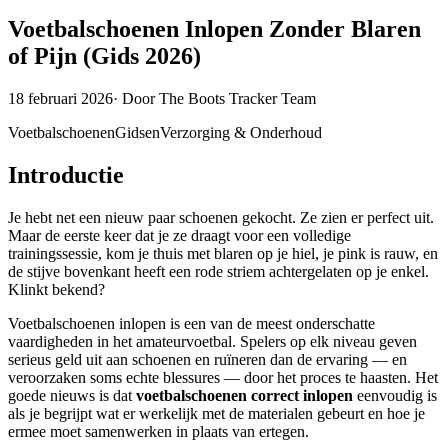
Voetbalschoenen Inlopen Zonder Blaren
of Pijn (Gids 2026)
18 februari 2026
·
Door
The Boots Tracker Team
Voetbalschoenen
Gidsen
Verzorging & Onderhoud
Introductie
Je hebt net een nieuw paar schoenen gekocht. Ze zien er perfect uit.
Maar de eerste keer dat je ze draagt voor een volledige
trainingssessie, kom je thuis met blaren op je hiel, je pink is rauw, en
de stijve bovenkant heeft een rode striem achtergelaten op je enkel.
Klinkt bekend?
Voetbalschoenen inlopen is een van de meest onderschatte
vaardigheden in het amateurvoetbal. Spelers op elk niveau geven
serieus geld uit aan schoenen en ruïneren dan de ervaring — en
veroorzaken soms echte blessures — door het proces te haasten. Het
goede nieuws is dat
voetbalschoenen correct inlopen
eenvoudig is
als je begrijpt wat er werkelijk met de materialen gebeurt en hoe je
ermee moet samenwerken in plaats van ertegen.