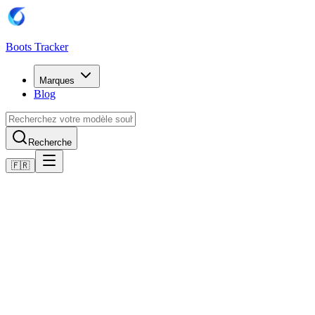
Boots Tracker
Marques
Blog
Recherche
🇫🇷
Accueil
Chaussures de football Puma
Scarpe Puma Future 8 Play Turf
Acheter maintenant