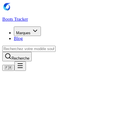
Boots Tracker
Marques
Blog
Recherche
🇫🇷
Accueil
Chaussures de football Adidas
adidas Predator League FG
Acheter maintenant