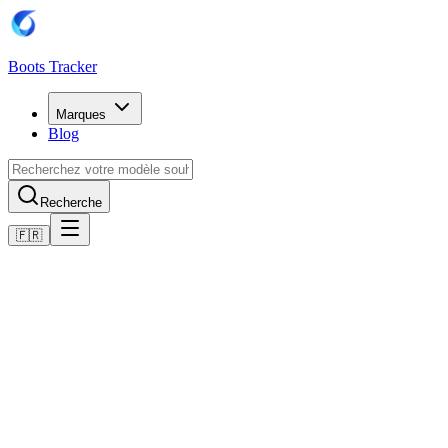
Boots Tracker
Marques
Blog
Recherche
🇫🇷
Accueil
Chaussures de football Adidas
Adidas CLIMACOOL F50 SHOES
Acheter maintenant