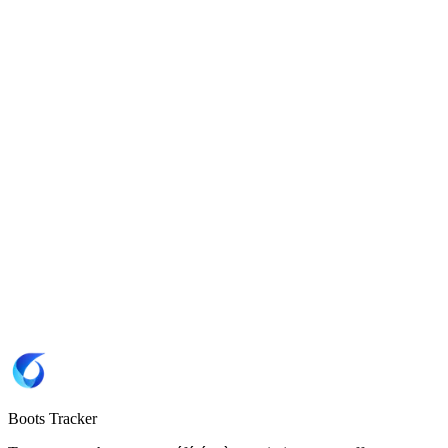
7
7.5
8
8.5
9
9.5
10
10.5
11
12
12.5
Site
Adidas 🇩🇪
Marque
Adidas
SKU
JQ9528
Copier le SKU JQ9528
Coloris
Carbon / Semi Solar Yellow / Core Black
Type de semelle
FG
(Gazon naturel)
Boots Tracker