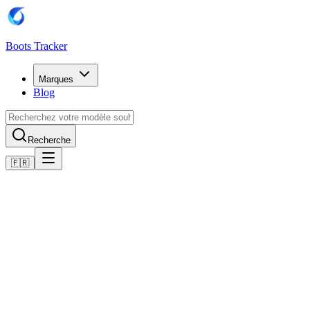
Boots Tracker
Marques
Blog
Recherche
🇫🇷
Accueil
Chaussures de football Adidas
adidas Predator League MG
Acheter maintenant