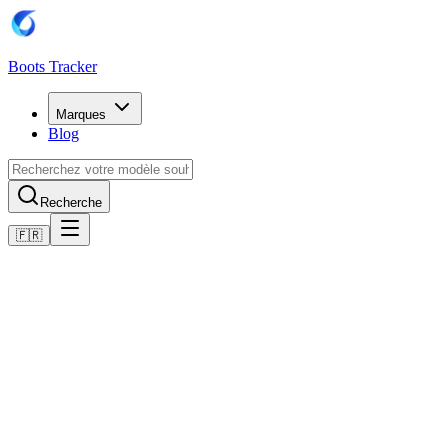
Boots Tracker
Marques
Blog
Recherche
🇫🇷
Accueil
Chaussures de football Puma
Scarpe Puma Future 8 Match Turf
Acheter maintenant