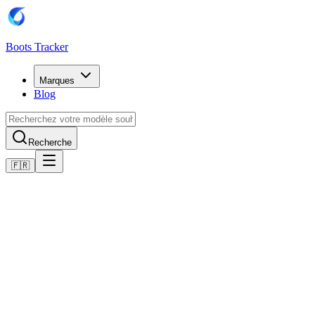
Boots Tracker
Marques
Blog
Recherche
🇫🇷
Accueil
Chaussures de football Adidas
Adidas F50 Tunit Mega Consortium Shoes
Acheter maintenant