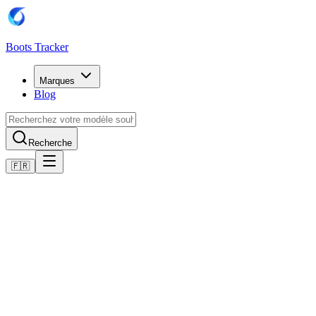
Boots Tracker
Marques
Blog
Recherche
🇫🇷
Accueil
Chaussures de football Adidas
Adidas COPA PREMIERE Shoes
Acheter maintenant