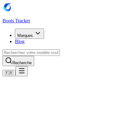
Boots Tracker
Marques
Blog
Recherche
🇫🇷
Accueil
Chaussures de football Puma
Scarpe Puma Future 8 Match Turf
Acheter maintenant