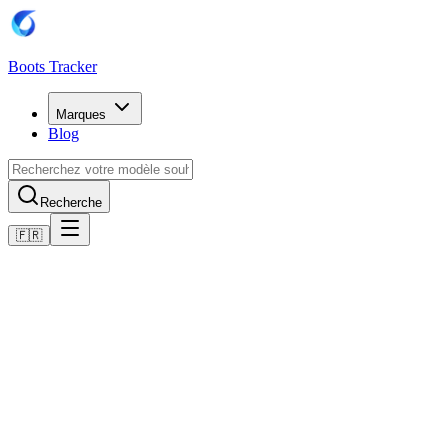
Boots Tracker
Marques
Blog
Recherche
🇫🇷
Accueil
Chaussures de football Puma
Scarpe Puma Future 8 Match Re-Charge Turf
Acheter maintenant