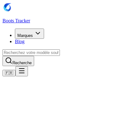
Boots Tracker
Marques
Blog
Recherche
🇫🇷
Accueil
Chaussures de football Puma
Scarpe Puma Future 8 Play Turf
Acheter maintenant