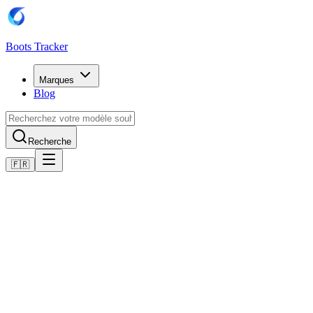
Boots Tracker
Marques
Blog
Recherche
🇫🇷
Accueil
Chaussures de football Puma
Scarpe Puma Future 8 Play MG
Acheter maintenant