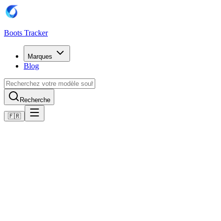
Boots Tracker
Marques
Blog
Recherche
🇫🇷
Accueil
Chaussures de football Puma
Scarpe Puma Future 8 Ultimate AG da Donna
Acheter maintenant