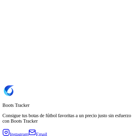
10
10.5
11
11.5
12
12.5
13
Sitio web
ProDirect 🇩🇪
Marca
Nike
SKU
IO8214-850
Copiar SKU IO8214-850
Color
Blutrot/Royal Pulse
Tipo de suela
FG
(Césped natural)
Boots Tracker
Consigue tus botas de fútbol favoritas a un precio justo sin esfuerzo
con Boots Tracker
Instagram
Email