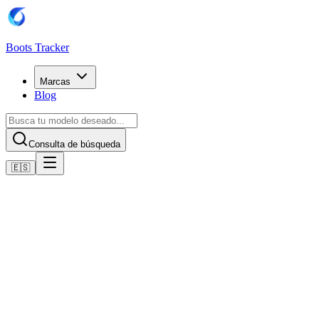
Boots Tracker
Marcas
Blog
Consulta de búsqueda
🇪🇸
Inicio
Botas de fútbol Nike
Nike Air Zoom Mercurial Vapor XVI Elite FG
Comprar ahora