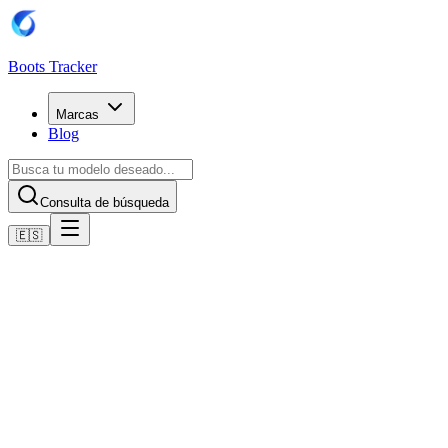
Boots Tracker
Marcas
Blog
Consulta de búsqueda
🇪🇸
Consulta de búsqueda
Nike Mercurial Elite
Adidas Predator Elite
Puma Future Ultima
Nike Mercurial Elite
Adidas Predator Elite
Puma Future Ultima