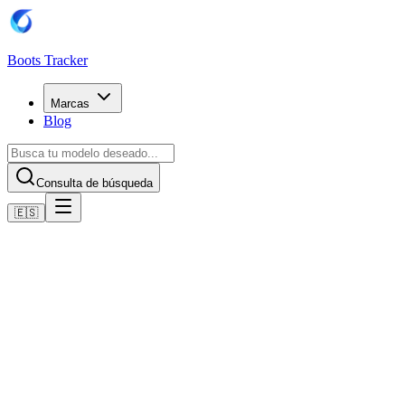
Boots Tracker
Marcas
Blog
Consulta de búsqueda
🇪🇸
Inicio
Botas de fútbol Nike
Nike Air Zoom Mercurial Vapor XVI Elite SE FG -
Chrom/Noise Aqua/Weiß
Comprar ahora