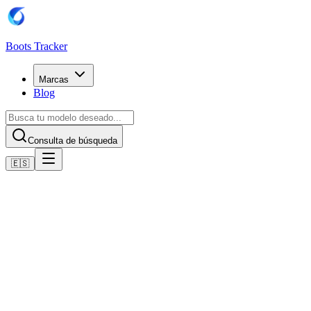
Boots Tracker
Marcas
Blog
Consulta de búsqueda
🇪🇸
Inicio
Botas de fútbol Puma
Scarpe Puma Future 8 Play Turf
Comprar ahora