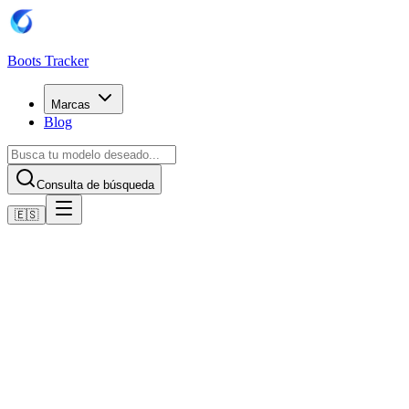
Boots Tracker
Marcas
Blog
Consulta de búsqueda
🇪🇸
Inicio
Botas de fútbol Adidas
adidas Predator League FG
Comprar ahora