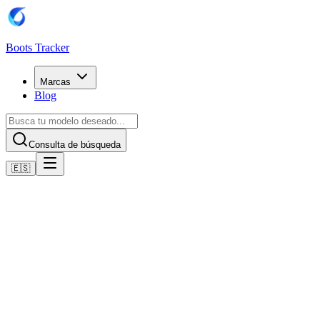
Boots Tracker
Marcas
Blog
Consulta de búsqueda
🇪🇸
Inicio
Botas de fútbol Adidas
adidas Predator League FG/MG
Comprar ahora