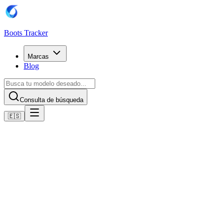
Boots Tracker
Marcas
Blog
Consulta de búsqueda
🇪🇸
Inicio
Botas de fútbol Nike
Nike Air Zoom Mercurial Vapor XVI Elite FG
Comprar ahora