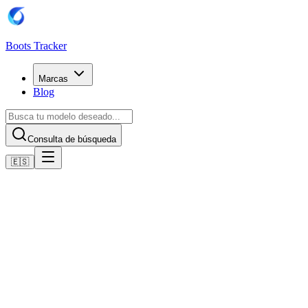
Boots Tracker
Marcas
Blog
Consulta de búsqueda
🇪🇸
Inicio
Botas de fútbol Adidas
Adidas Predator Pro Fold-Over Tongue Soft Ground Boots
Comprar ahora