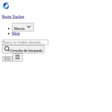
Boots Tracker
Marcas
Blog
Consulta de búsqueda
🇪🇸
Inicio
Botas de fútbol Nike
Nike Air Zoom Mercurial Vapor XVI Elite FG -
Limelight/Volt/Rot
Comprar ahora