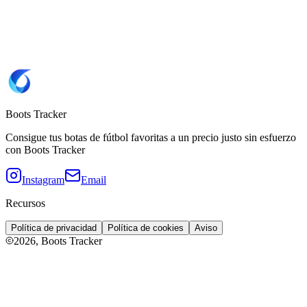
FQ1457-302
Copiar SKU FQ1457-302
Color
Limelight/Volt/Rot
Tipo de suela
FG
(Césped natural)
Boots Tracker
Consigue tus botas de fútbol favoritas a un precio justo sin esfuerzo
con Boots Tracker
Instagram
Email
Recursos
Política de privacidad
Política de cookies
Aviso
2026
, Boots Tracker