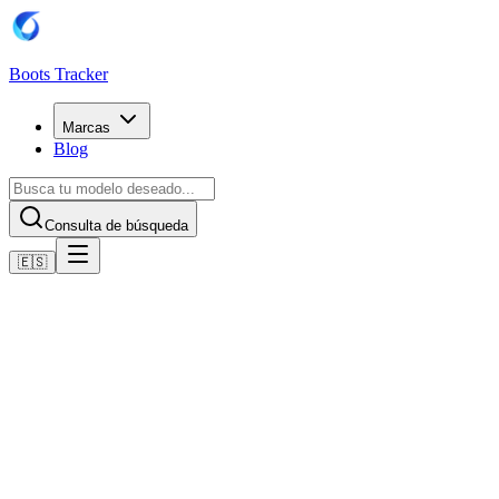
Boots Tracker
Marcas
Blog
Consulta de búsqueda
🇪🇸
Inicio
Botas de fútbol Puma
Scarpe Puma Future 8 Ultimate AG
Comprar ahora