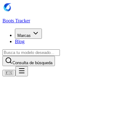
Boots Tracker
Marcas
Blog
Consulta de búsqueda
🇪🇸
Inicio
Botas de fútbol Adidas
Adidas Predator League Artificial Grass Boots
Comprar ahora