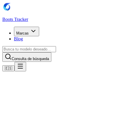
Boots Tracker
Marcas
Blog
Consulta de búsqueda
🇪🇸
Inicio
Botas de fútbol Puma
Scarpe Puma Future 8 Match Turf
Comprar ahora