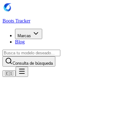
Boots Tracker
Marcas
Blog
Consulta de búsqueda
🇪🇸
Inicio
Botas de fútbol Adidas
Adidas F50 League Soft Ground Boots
Comprar ahora