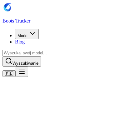
Boots Tracker
Marki
Blog
Wyszukiwanie
🇵🇱
Home
Buty piłkarskie Nike
Nike Air Zoom Mercurial Vapor XVI Elite SE FG -
Chrom/Noise Aqua/Weiß
Kup teraz