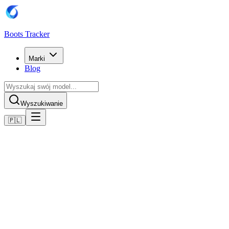
Boots Tracker
Marki
Blog
Wyszukiwanie
🇵🇱
Home
Buty piłkarskie Puma
Scarpe Puma Future 8 Ultimate AG
Kup teraz