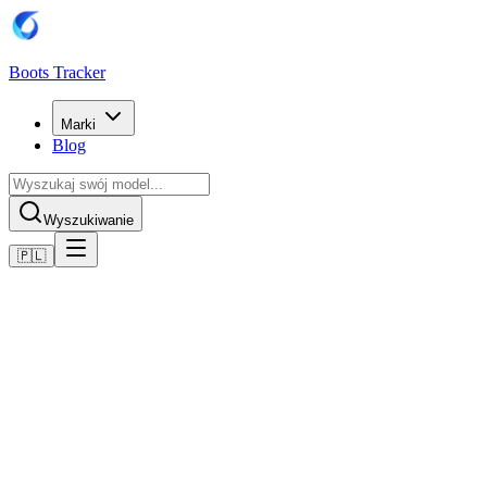
Boots Tracker
Marki
Blog
Wyszukiwanie
🇵🇱
Home
Buty piłkarskie Puma
Scarpe Puma Future 8 Ultimate AG
Kup teraz