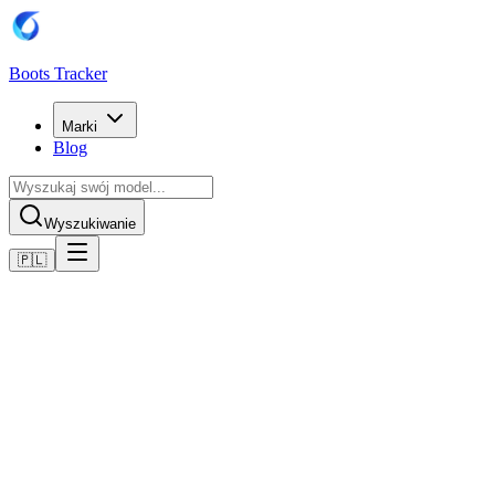
Boots Tracker
Marki
Blog
Wyszukiwanie
🇵🇱
Home
Buty piłkarskie Puma
Scarpe Puma Future 8 Pro MG
Kup teraz