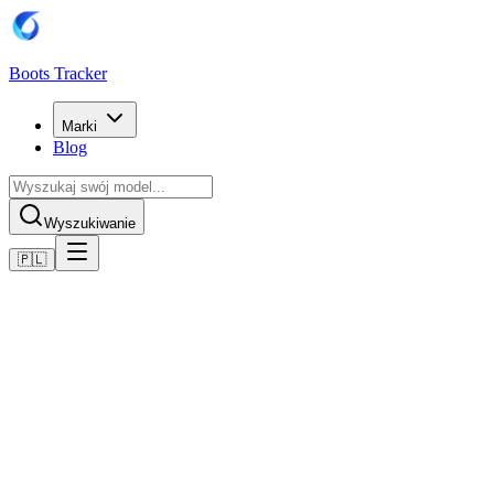
Boots Tracker
Marki
Blog
Wyszukiwanie
🇵🇱
Home
Buty piłkarskie Nike
Nike Air Zoom Mercurial Vapor XVI Elite FG
Kup teraz