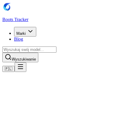
Boots Tracker
Marki
Blog
Wyszukiwanie
🇵🇱
Home
Buty piłkarskie Adidas
adidas Predator League FG
Kup teraz