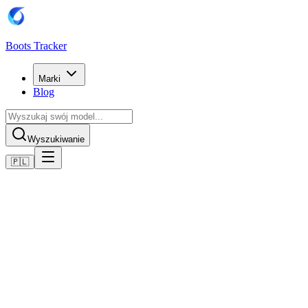
Boots Tracker
Marki
Blog
Wyszukiwanie
🇵🇱
Home
Buty piłkarskie Nike
Nike Air Zoom Mercurial Vapor XVI Elite AG-Pro -
Blau/Weiß
Kup teraz