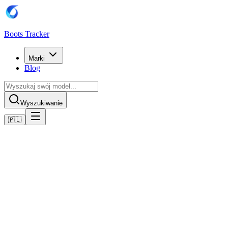
Boots Tracker
Marki
Blog
Wyszukiwanie
🇵🇱
Home
Buty piłkarskie Puma
Scarpe Puma Future 8 Match Turf
Kup teraz