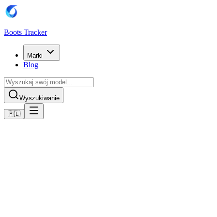
Boots Tracker
Marki
Blog
Wyszukiwanie
🇵🇱
Home
Buty piłkarskie Nike
Nike Air Zoom Mercurial Vapor XVI Elite SG-Pro -
Gletscherblau/Orbit Blau
Kup teraz