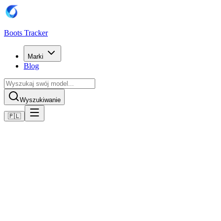
Boots Tracker
Marki
Blog
Wyszukiwanie
🇵🇱
Home
Buty piłkarskie Nike
Nike Air Zoom Mercurial Vapor XVI Elite FG -
Gletscherblau/Orbit Blau
Kup teraz