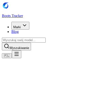
Boots Tracker
Marki
Blog
Wyszukiwanie
🇵🇱
Home
Buty piłkarskie Adidas
Adidas PREDATOR ELITE Fold-Over Tongue Soft Ground
Football Boots
Kup teraz