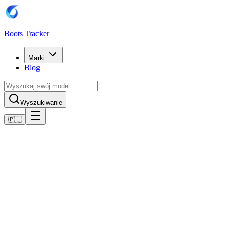
Boots Tracker
Marki
Blog
Wyszukiwanie
🇵🇱
Home
Buty piłkarskie Puma
Scarpe Puma Future 8 Match SG
Kup teraz