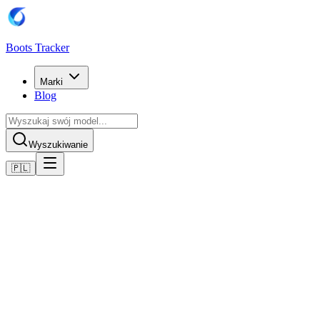
Boots Tracker
Marki
Blog
Wyszukiwanie
🇵🇱
Home
Buty piłkarskie Puma
Scarpe Puma Future 8 Play MG
Kup teraz