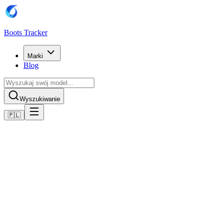
Boots Tracker
Marki
Blog
Wyszukiwanie
🇵🇱
Home
Buty piłkarskie Puma
Scarpe Puma Future 8 Pro Cage Turf
Kup teraz