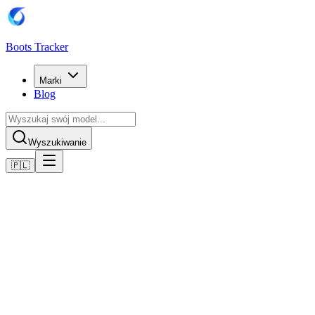
Boots Tracker
Marki
Blog
Wyszukiwanie
🇵🇱
Home
Buty piłkarskie Nike
Nike Air Zoom Mercurial Vapor XVI Elite FG - Rot/Weiß/Dar
Kup teraz