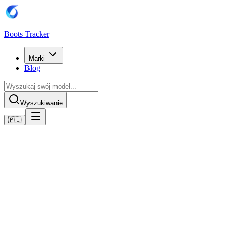
Boots Tracker
Marki
Blog
Wyszukiwanie
🇵🇱
Home
Buty piłkarskie Adidas
Adidas Copa Pure 2 Club Turf Boots
Kup teraz