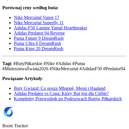
Porównaj ceny według buta:
Nike Mercurial Vapor 17
Nike Mercurial Superfly 11
Adidas F50 Lamine Yamal Heartbreaker
Adidas Predator 94 Reverse
Puma Future 9 DreamRush
Puma Ultra 6 DreamRush
Puma King 20 DreamRush
Tagi
: #ButyPiłkarskie #Nike #Adidas #Puma
#MistrzostwaŚwiata2026 #NikeMercurial #AdidasF50 #Predator94
Powiązane Artykuły
:
Buty Gwiazd: Co noszą Mbappé, Messi i Haaland
Adidas Predator vs Copa: Który But jest dla Ciebie?
Kompletny Przewodnik po Podeszwach Butów Piłkarskich
Boots Tracker