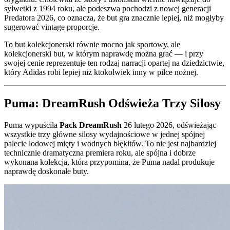
sylwetki z 1994 roku, ale podeszwa pochodzi z nowej generacji
Predatora 2026, co oznacza, że but gra znacznie lepiej, niż mogłyby
sugerować vintage proporcje.
To but kolekcjonerski równie mocno jak sportowy, ale
kolekcjonerski but, w którym naprawdę można grać — i przy
swojej cenie reprezentuje ten rodzaj narracji opartej na dziedzictwie,
który Adidas robi lepiej niż ktokolwiek inny w piłce nożnej.
Puma: DreamRush Odświeża Trzy Silosy
Puma wypuściła
Pack DreamRush
26 lutego 2026, odświeżając
wszystkie trzy główne silosy wydajnościowe w jednej spójnej
palecie lodowej mięty i wodnych błękitów. To nie jest najbardziej
technicznie dramatyczna premiera roku, ale spójna i dobrze
wykonana kolekcja, która przypomina, że Puma nadal produkuje
naprawdę doskonałe buty.