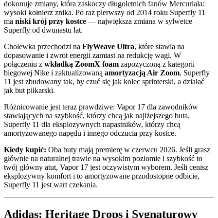
dokonuje zmiany, która zaskoczy długoletnich fanów Mercuriala:
wysoki kołnierz znika. Po raz pierwszy od 2014 roku Superfly 11
ma
niski krój przy kostce
— największa zmiana w sylwetce
Superfly od dwunastu lat.
Cholewka przechodzi na
FlyWeave Ultra
, które stawia na
dopasowanie i zwrot energii zamiast na redukcję wagi. W
połączeniu z
wkładką ZoomX foam
zapożyczoną z kategorii
biegowej Nike i zaktualizowaną
amortyzacją Air Zoom
, Superfly
11 jest zbudowany tak, by czuć się jak kolec sprinterski, a działać
jak but piłkarski.
Różnicowanie jest teraz prawdziwe: Vapor 17 dla zawodników
stawiających na szybkość, którzy chcą jak najlżejszego buta,
Superfly 11 dla eksplozywnych napastników, którzy chcą
amortyzowanego napędu i innego odczucia przy kostce.
Kiedy kupić:
Oba buty mają premierę w czerwcu 2026. Jeśli grasz
głównie na naturalnej trawie na wysokim poziomie i szybkość to
twój główny atut, Vapor 17 jest oczywistym wyborem. Jeśli cenisz
eksplozywny komfort i to amortyzowane przodostopne odbicie,
Superfly 11 jest wart czekania.
Adidas: Heritage Drops i Sygnaturowy