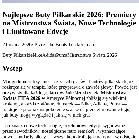
Najlepsze Buty Piłkarskie 2026: Premiery
na Mistrzostwa Świata, Nowe Technologie
i Limitowane Edycje
21 marca 2026
·
Przez
The Boots Tracker Team
Buty Piłkarskie
Nike
Adidas
Puma
Mistrzostwa Świata 2026
Wstęp
Mamy dopiero trzy miesiące za sobą, a świat butów piłkarskich już
rozkręca się w tempie, które przyprawia o zawrót głowy. Powód jest
oczywisty dla każdego, kto uważnie śledzi rynek:
Mistrzostwa
Świata FIFA 2026
w Ameryce Północnej zbliżają się wielkimi
krokami, a każda z głównych marek — Nike, Adidas, Puma —
traktuje je jako raz na pokolenie szansę na przedefiniowanie tego,
jak buty mogą wyglądać i jak się w nich gra.
To oznacza nowe technologie, przełomowe edycje sygnowane
przez zawodników, nostalgiczne retro-remake'i i wyznaczające
nowe standardy silosy — wszystko to trafiające na rynek w odstępie