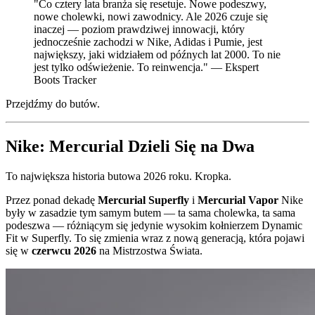
"Co cztery lata branża się resetuje. Nowe podeszwy,
nowe cholewki, nowi zawodnicy. Ale 2026 czuje się
inaczej — poziom prawdziwej innowacji, który
jednocześnie zachodzi w Nike, Adidas i Pumie, jest
największy, jaki widziałem od późnych lat 2000. To nie
jest tylko odświeżenie. To reinwencja." — Ekspert
Boots Tracker
Przejdźmy do butów.
Nike: Mercurial Dzieli Się na Dwa
To największa historia butowa 2026 roku. Kropka.
Przez ponad dekadę
Mercurial Superfly
i
Mercurial Vapor
Nike
były w zasadzie tym samym butem — ta sama cholewka, ta sama
podeszwa — różniącym się jedynie wysokim kołnierzem Dynamic
Fit w Superfly. To się zmienia wraz z nową generacją, która pojawi
się w
czerwcu 2026
na Mistrzostwa Świata.