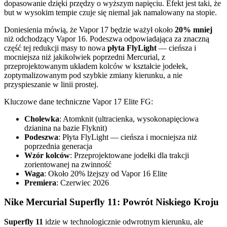
dopasowanie dzięki przędzy o wyższym napięciu. Efekt jest taki, że
but w wysokim tempie czuje się niemal jak namalowany na stopie.
Doniesienia mówią, że Vapor 17 będzie ważył około
20% mniej
niż odchodzący Vapor 16. Podeszwa odpowiadająca za znaczną
część tej redukcji masy to nowa
płyta FlyLight
— cieńsza i
mocniejsza niż jakikolwiek poprzedni Mercurial, z
przeprojektowanym układem kolców w kształcie jodełek,
zoptymalizowanym pod szybkie zmiany kierunku, a nie
przyspieszanie w linii prostej.
Kluczowe dane techniczne Vapor 17 Elite FG:
Cholewka
: Atomknit (ultracienka, wysokonapięciowa
dzianina na bazie Flyknit)
Podeszwa
: Płyta FlyLight — cieńsza i mocniejsza niż
poprzednia generacja
Wzór kolców
: Przeprojektowane jodełki dla trakcji
zorientowanej na zwinność
Waga
: Około 20% lżejszy od Vapor 16 Elite
Premiera
: Czerwiec 2026
Nike Mercurial Superfly 11: Powrót Niskiego Kroju
Superfly 11
idzie w technologicznie odwrotnym kierunku, ale