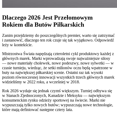
Dlaczego 2026 Jest Przełomowym
Rokiem dla Butów Piłkarskich
Zanim przejdziemy do poszczególnych premier, warto się zatrzymać
i zastanowić, dlaczego ten rok czuje się tak wyjątkowo. Odpowiedź
leży w kontekście.
Mistrzostwa Świata napędzają czteroletni cykl produktowy każdej z
głównych marek. Marki wprowadzają swoje najważniejsze silosy
— nowe materiały cholewek, nowe podeszwy, nowe sylwetki — w
czasie turnieju, wiedząc, że setki milionów oczu będą wpatrzone w
buty na największej piłkarskiej scenie. Ostatni raz tak wysoki
poziom równoczesnej innowacji wszystkich trzech głównych marek
widzieliśmy w 2022 roku, a wcześniej w 2018.
Rok 2026 wydaje się jednak czymś większym. Turniej odbywa się
w Stanach Zjednoczonych, Kanadzie i Meksyku — największym
konsumenckim rynku odzieży sportowej na świecie. Marki nie
wypuszczają tylko nowych butów; wypuszczają nowe technologie,
które mają definiować następne cztery lata.