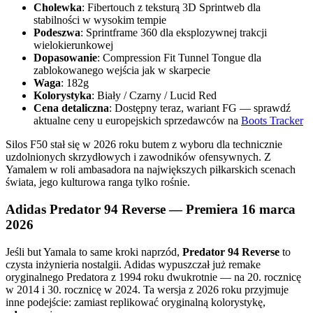
Cholewka
: Fibertouch z teksturą 3D Sprintweb dla
stabilności w wysokim tempie
Podeszwa
: Sprintframe 360 dla eksplozywnej trakcji
wielokierunkowej
Dopasowanie
: Compression Fit Tunnel Tongue dla
zablokowanego wejścia jak w skarpecie
Waga
: 182g
Kolorystyka
: Biały / Czarny / Lucid Red
Cena detaliczna
: Dostępny teraz, wariant FG — sprawdź
aktualne ceny u europejskich sprzedawców na
Boots Tracker
Silos F50 stał się w 2026 roku butem z wyboru dla technicznie
uzdolnionych skrzydłowych i zawodników ofensywnych. Z
Yamalem w roli ambasadora na największych piłkarskich scenach
świata, jego kulturowa ranga tylko rośnie.
Adidas Predator 94 Reverse — Premiera 16 marca
2026
Jeśli but Yamala to same kroki naprzód,
Predator 94 Reverse
to
czysta inżynieria nostalgii. Adidas wypuszczał już remake
oryginalnego Predatora z 1994 roku dwukrotnie — na 20. rocznicę
w 2014 i 30. rocznicę w 2024. Ta wersja z 2026 roku przyjmuje
inne podejście: zamiast replikować oryginalną kolorystykę,