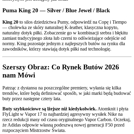
Puma King 20 — Silver / Blue Jewel / Black
King 20
to silos dziedzictwa Pumy, odpowiedź na Copę i Tiempo
— cholewka ze skóry naturalnej K-leather, klasyczna kopyto,
naturalny dotyk piłki. Zobaczenie go w kombinacji srebra i błękitu
zamiast tradycyjnego złota lub czerni to odświeżające odejście od
normy. King pozostaje jednym z najlepszych butów na rynku dla
zawodników, którzy stawiają dotyk piłki nad technologię.
Szerszy Obraz: Co Rynek Butów 2026
nam Mówi
Patrząc z dystansu na poszczególne premiery, wyłania się kilka
trendów, które będą definiować sposób, w jaki marki będą budować
buty przez następne cztery lata.
Buty szybkościowe są lżejsze niż kiedykolwiek.
Atomknit i płyta
FlyLight w Vapor 17 to najbardziej agresywny wysiłek Nike na
rzecz redukcji masy od czasu oryginalnego Vapor Carbon. Oczekuj,
że Adidas odpowie własną podeszwą nowej generacji F50 przed
rozpoczęciem Mistrzostw Świata.