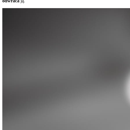
odwraca
ją.