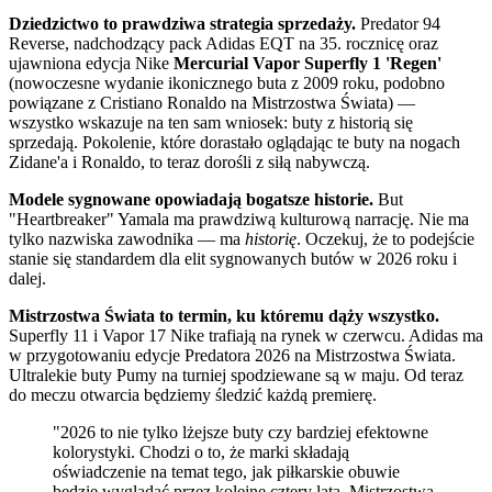
Dziedzictwo to prawdziwa strategia sprzedaży.
Predator 94
Reverse, nadchodzący pack Adidas EQT na 35. rocznicę oraz
ujawniona edycja Nike
Mercurial Vapor Superfly 1 'Regen'
(nowoczesne wydanie ikonicznego buta z 2009 roku, podobno
powiązane z Cristiano Ronaldo na Mistrzostwa Świata) —
wszystko wskazuje na ten sam wniosek: buty z historią się
sprzedają. Pokolenie, które dorastało oglądając te buty na nogach
Zidane'a i Ronaldo, to teraz dorośli z siłą nabywczą.
Modele sygnowane opowiadają bogatsze historie.
But
"Heartbreaker" Yamala ma prawdziwą kulturową narrację. Nie ma
tylko nazwiska zawodnika — ma
historię
. Oczekuj, że to podejście
stanie się standardem dla elit sygnowanych butów w 2026 roku i
dalej.
Mistrzostwa Świata to termin, ku któremu dąży wszystko.
Superfly 11 i Vapor 17 Nike trafiają na rynek w czerwcu. Adidas ma
w przygotowaniu edycje Predatora 2026 na Mistrzostwa Świata.
Ultralekie buty Pumy na turniej spodziewane są w maju. Od teraz
do meczu otwarcia będziemy śledzić każdą premierę.
"2026 to nie tylko lżejsze buty czy bardziej efektowne
kolorystyki. Chodzi o to, że marki składają
oświadczenie na temat tego, jak piłkarskie obuwie
będzie wyglądać przez kolejne cztery lata. Mistrzostwa