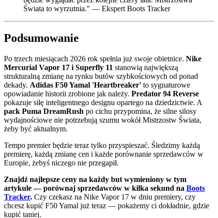
Świata to wyrzutnia." — Ekspert Boots Tracker
Podsumowanie
Po trzech miesiącach 2026 rok spełnia już swoje obietnice.
Nike
Mercurial Vapor 17 i Superfly 11
stanowią największą
strukturalną zmianę na rynku butów szybkościowych od ponad
dekady.
Adidas F50 Yamal 'Heartbreaker'
to sygnaturowe
opowiadanie historii zrobione jak należy.
Predator 94 Reverse
pokazuje siłę inteligentnego designu opartego na dziedzictwie. A
pack Puma DreamRush
po cichu przypomina, że silne silosy
wydajnościowe nie potrzebują szumu wokół Mistrzostw Świata,
żeby być aktualnym.
Tempo premier będzie teraz tylko przyspieszać. Śledzimy każdą
premierę, każdą zmianę cen i każde porównanie sprzedawców w
Europie, żebyś niczego nie przegapił.
Znajdź najlepsze ceny na każdy but wymieniony w tym
artykule — porównaj sprzedawców w kilka sekund na
Boots
Tracker
.
Czy czekasz na Nike Vapor 17 w dniu premiery, czy
chcesz kupić F50 Yamal już teraz — pokażemy ci dokładnie, gdzie
kupić taniej.