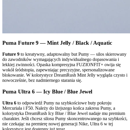
Puma Future 9 — Mint Jelly / Black / Aquatic
Future 9
to kreatywny, adaptowalny but Pumy — silos skierowany
do zawodników wymagających indywidualnego dopasowania i
lekkiej zwinności. Opaska kompresyjna FUZIONFIT+ owija się
wokół śródstopia, zapewniając precyzyjne, spersonalizowane
blokowanie. W kolorystyce DreamRush Mint Jelly wygląda czysto i
nowocześnie, bez nadmiernego starania się.
Puma Ultra 6 — Icy Blue / Blue Jewel
Ultra 6
to odpowiedź Pumy na szybkościowe buty pokroju
Mercuriala i F50. Należy do lżejszego końca zakresu Pumy, a
kolorystyka DreamRush Icy Blue / Blue Jewel nadaje mu premium
charakter. Jeśli chcesz silosu Pumy skoncentrowanego na szybkości,
nie czekając na premierę nowej generacji Nike, Ultra 6 w tej
kolorystyce jest dostępny już teraz.