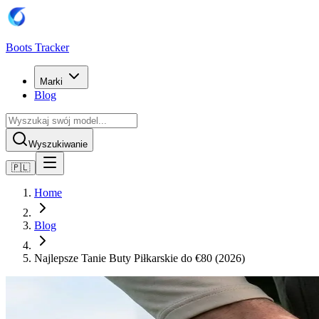
Boots Tracker
Marki
Blog
Wyszukiwanie
🇵🇱
Home
Blog
Najlepsze Tanie Buty Piłkarskie do €80 (2026)