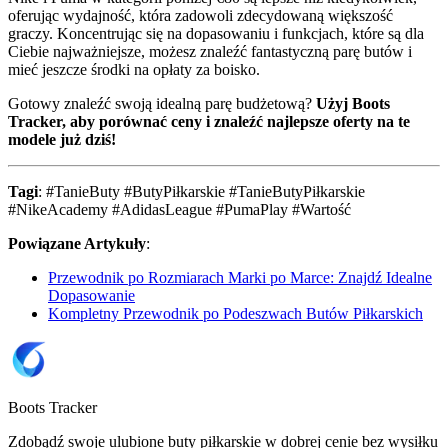
oferując wydajność, która zadowoli zdecydowaną większość
graczy. Koncentrując się na dopasowaniu i funkcjach, które są dla
Ciebie najważniejsze, możesz znaleźć fantastyczną parę butów i
mieć jeszcze środki na opłaty za boisko.
Gotowy znaleźć swoją idealną parę budżetową?
Użyj Boots
Tracker, aby porównać ceny i znaleźć najlepsze oferty na te
modele już dziś!
Tagi
: #TanieButy #ButyPiłkarskie #TanieButyPiłkarskie
#NikeAcademy #AdidasLeague #PumaPlay #Wartość
Powiązane Artykuły
:
Przewodnik po Rozmiarach Marki po Marce: Znajdź Idealne
Dopasowanie
Kompletny Przewodnik po Podeszwach Butów Piłkarskich
Boots Tracker
Zdobądź swoje ulubione buty piłkarskie w dobrej cenie bez wysiłku