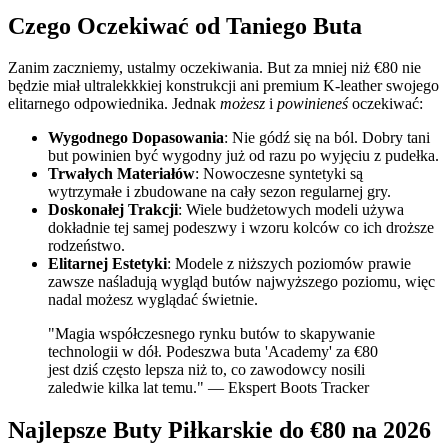
Czego Oczekiwać od Taniego Buta
Zanim zaczniemy, ustalmy oczekiwania. But za mniej niż €80 nie
będzie miał ultralekkkiej konstrukcji ani premium K-leather swojego
elitarnego odpowiednika. Jednak
możesz
i
powinieneś
oczekiwać:
Wygodnego Dopasowania
: Nie gódź się na ból. Dobry tani
but powinien być wygodny już od razu po wyjęciu z pudełka.
Trwałych Materiałów
: Nowoczesne syntetyki są
wytrzymałe i zbudowane na cały sezon regularnej gry.
Doskonałej Trakcji
: Wiele budżetowych modeli używa
dokładnie tej samej podeszwy i wzoru kolców co ich droższe
rodzeństwo.
Elitarnej Estetyki
: Modele z niższych poziomów prawie
zawsze naśladują wygląd butów najwyższego poziomu, więc
nadal możesz wyglądać świetnie.
"Magia współczesnego rynku butów to skapywanie
technologii w dół. Podeszwa buta 'Academy' za €80
jest dziś często lepsza niż to, co zawodowcy nosili
zaledwie kilka lat temu." — Ekspert Boots Tracker
Najlepsze Buty Piłkarskie do €80 na 2026