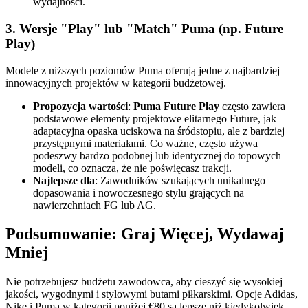
wydajności.
3. Wersje "Play" lub "Match" Puma (np. Future
Play)
Modele z niższych poziomów Puma oferują jedne z najbardziej
innowacyjnych projektów w kategorii budżetowej.
Propozycja wartości
:
Puma Future Play
często zawiera
podstawowe elementy projektowe elitarnego Future, jak
adaptacyjna opaska uciskowa na śródstopiu, ale z bardziej
przystępnymi materiałami. Co ważne, często używa
podeszwy bardzo podobnej lub identycznej do topowych
modeli, co oznacza, że nie poświęcasz trakcji.
Najlepsze dla
: Zawodników szukających unikalnego
dopasowania i nowoczesnego stylu grających na
nawierzchniach FG lub AG.
Podsumowanie: Graj Więcej, Wydawaj
Mniej
Nie potrzebujesz budżetu zawodowca, aby cieszyć się wysokiej
jakości, wygodnymi i stylowymi butami piłkarskimi. Opcje Adidas,
Nike i Puma w kategorii poniżej €80 są lepsze niż kiedykolwiek,