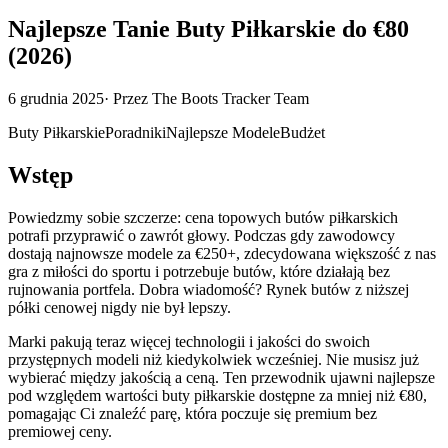
Najlepsze Tanie Buty Piłkarskie do €80
(2026)
6 grudnia 2025
·
Przez
The Boots Tracker Team
Buty Piłkarskie
Poradniki
Najlepsze Modele
Budżet
Wstęp
Powiedzmy sobie szczerze: cena topowych butów piłkarskich
potrafi przyprawić o zawrót głowy. Podczas gdy zawodowcy
dostają najnowsze modele za €250+, zdecydowana większość z nas
gra z miłości do sportu i potrzebuje butów, które działają bez
rujnowania portfela. Dobra wiadomość? Rynek butów z niższej
półki cenowej nigdy nie był lepszy.
Marki pakują teraz więcej technologii i jakości do swoich
przystępnych modeli niż kiedykolwiek wcześniej. Nie musisz już
wybierać między jakością a ceną. Ten przewodnik ujawni najlepsze
pod względem wartości buty piłkarskie dostępne za mniej niż €80,
pomagając Ci znaleźć parę, która poczuje się premium bez
premiowej ceny.