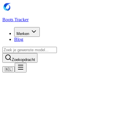
Boots Tracker
Merken
Blog
Zoekopdracht
🇳🇱
Home
Puma voetbalschoenen
Scarpe Puma Future 8 Ultimate AG da Donna
Nu kopen