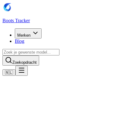
Boots Tracker
Merken
Blog
Zoekopdracht
🇳🇱
Home
Adidas voetbalschoenen
Adidas F50 Pro Turf Boots
Nu kopen