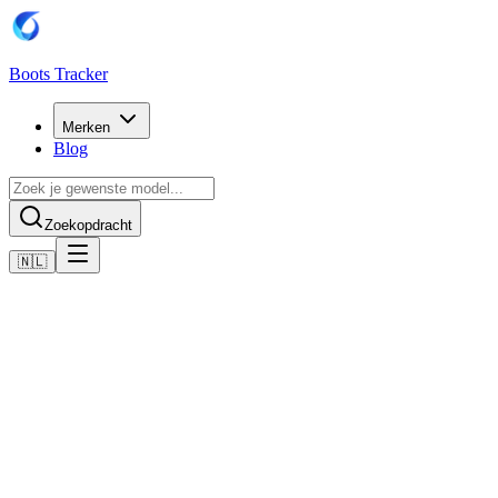
Boots Tracker
Merken
Blog
Zoekopdracht
🇳🇱
Home
Puma voetbalschoenen
Scarpe Puma Future 8 Match MxSG
Nu kopen