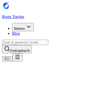
Boots Tracker
Merken
Blog
Zoekopdracht
🇳🇱
Home
Adidas voetbalschoenen
Adidas Predator Elite Soft Ground Boots
Nu kopen