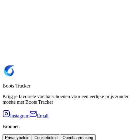
8.5
9
10.5
Website
Adidas 🇩🇪
Merk
Adidas
SKU
JI1069
SKU JI1069 kopiëren
Kleurencombinatie
Signal Coral / Cloud White / Beam Orange
Zooltype
SG
(Zachte grond)
Boots Tracker
Krijg je favoriete voetbalschoenen voor een eerlijke prijs zonder
moeite met Boots Tracker
Instagram
Email
Bronnen
Privacybeleid
Cookiebeleid
Openbaarmaking