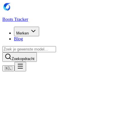
Boots Tracker
Merken
Blog
Zoekopdracht
🇳🇱
Home
Adidas voetbalschoenen
Adidas F50 League Turf Boots
Nu kopen